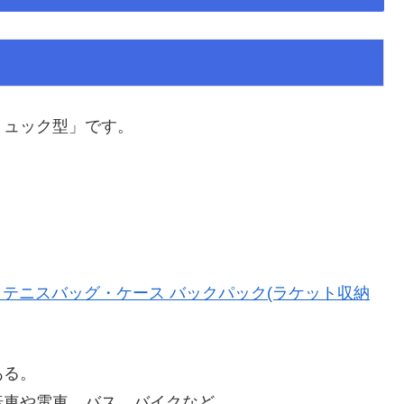
リュック型」です。
lat テニスバッグ・ケース バックパック(ラケット収納
ある。
転車や電車、バス、バイクなど、