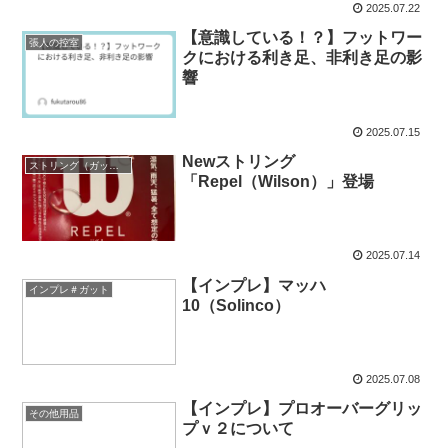
2025.07.22
【意識している！？】フットワー
張人の控室
クにおける利き足、非利き足の影
響
2025.07.15
Newストリング
ストリング（ガット）
「Repel（Wilson）」登場
2025.07.14
【インプレ】マッハ
インプレ＃ガット
10（Solinco）
2025.07.08
【インプレ】プロオーバーグリッ
その他用品
プｖ２について