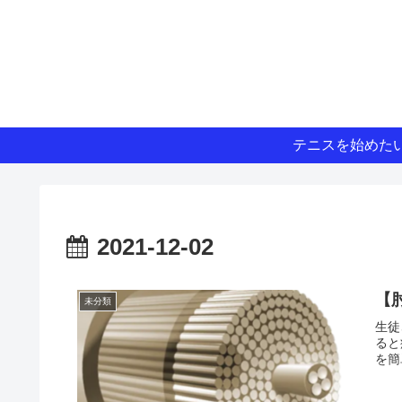
テニスを始めた
2021-12-02
【
未分類
生徒
ると
を簡