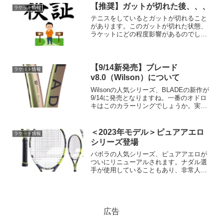
トのコーナーなどを見て探してみてはど
【推奨】ガットが切れた後、、、
ラケット情報
うでしょうか。
テニスをしているとガットが切れること
があります。このガットが切れた状態、
ラケットにどの程度影響があるのでしょ
うか？割と切れた状態そのままで張替え
に持ち込んでいる人もいると思います
が、ラケットにとってストレスが相当に
かかっています。正しく処理をし、スト
【9/14新発売】ブレード
ラケット情報
レスフリーな状態を作ってあげてくださ
v8.0（Wilson）について
い！
Wilsonの人気シリーズ、BLADEの新作が
9/14に発売となりますね。一番のオドロ
キはこのカラーリングでしょうか。実物
を見てみないとなんとも言えませんが、
動画と写真で見る限り、非常に面白い色
合いだと思われます！
＜2023年モデル＞ピュアアエロ
ラケット情報
シリーズ登場
バボラの人気シリーズ、ピュアアエロが
ついにリニューアルされます。ナダル選
手が使用していることもあり、非常人気
が高い今シリーズ。どのように変化する
のか非常に気になるところですね。発売
は８月末～のようで待ち遠しい限りです♪
広告