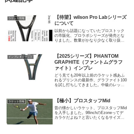
【待望】wilson Pro Labシリーズ
ラケット情報
について
以前から話題になっていたプロストック
の市販化、プロラボシリーズが発売とな
りました。数量がかなり少なく取り扱い
店舗も４店舗のみとなっており、入手困
難になること間違いなしのシリーズなの
ではないでしょうか！？
【2025シリーズ】PHANTOM
インプレ＃ラケット
GRAPHITE（ファントムグラフ
ァイト）インプレ
どう見ても20年以上前のラケット感あふ
れるプリンスの最新作、グラファイト100
を試し打ちしてきました。中級のレッス
ンとコーチ同士の練習で打ってみました
が、想像と異なる使いやすさに驚きまし
たΣ（・□・；）
【極小】プロスタッフMid
ラケット情報
昔の懐かしいラケット、プロスタッフMid
を入手しました。98inchのEzoneってデ
カラケだよね？と言いたくなるサイズ感
に思わず笑ってしまいました。とても難
しいラケットですが、打球感は特別い
い！是非一度、機会があれば中古ラケッ