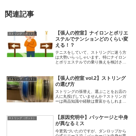
関連記事
【張人の控室】ナイロンとポリエ
ストリング（ガット）
ステルでテンションどのくらい変
える！？
テニスをしていて、ストリングに迷う方
は大勢いらっしゃいます。特にナイロン
とポリエステルでの乗り換えを検討され
た際に、何をどうしたらよいのか、、、
ということを知らず、商品は変えるけど
テンションはそのまま！という方も大勢
【張人の控室 vol.2】ストリング
ストリング（ガット）
います。これ、非常に危ないです。
の選び方
ストリングの張替え、選ぶことをお店の
人に丸投げしていませんか？ストリンガ
ーは商品知識や経験は豊富かもしれませ
ん。ですが、「あなたのテニス」につい
ては無知であるケースが多いです。少し
でも良い仕上がりにするために、お互い
【原因究明中】パッケージと中身
ストリング（ガット）
が協力することが「いい張り上げ」には
が異なるミス
必要なんですよってお話です♪
今更気づいたのですが、ダンロップから
公式リリースで「パッケージと中身が異