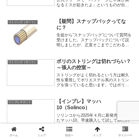
なるミスが起きたよ」というものが出て
いました。ストリングで間違えられる
と、消費者的にはラケットに張った状態
でしか見ないから気づきようがない気
【疑問】スナップバックってな
ストリング（ガット）
が、、、
に？
生徒から”スナップバック”について質問を
受けました。スナップバックについて説
明しましたが、正直そこまでこだわる要
素ではないと思っています。正気、それ
以上に”優先順位をつけて道具を選んでも
らう”ことの大切さに気付いていただけれ
ポリのストリングは切れづらい？
ストリング（ガット）
ばと思います。
～張人の控室～
ストリングがよく切れるという方は耐久
性を重視してポリエステル系のストリン
グを張っていると思います。ではポリエ
ステル系ストリングはナイロン素材の商
品に比べ本当に切れづらいのでしょう
か。実はナイロンよりポリエステル系の
【インプレ】マッハ
インプレ＃ガット
方が切れるシチュエーションもあります
10（Solinco）
よ！？
ソリンコから2025年４月に新発売となっ
たマッハ10。早速購入して試してみたの
でインプレをお届けします。
ホーム
シェア
目次へ
トップ
サイドバー