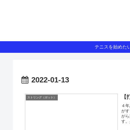
テニスを始めた
2022-01-13
【
ストリング（ガット）
４年
がす
がら
す。
らな