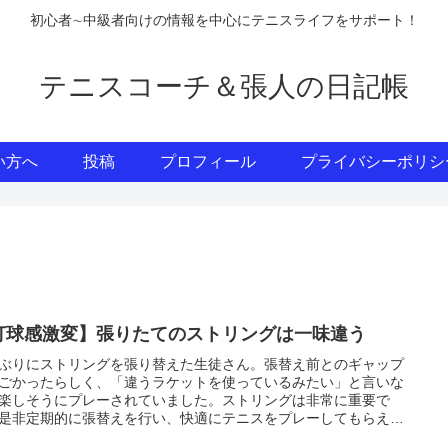
初心者∼中級者向けの情報を中心にテニスライフをサポート！
テニスコーチ＆張人の日記帳
い方へ
投稿
プロフィール
プライバシーポリシ
打球感激変】張りたてのストリングは一味違う
ぶりにストリングを張り替えた生徒さん。張替え前とのギャップ
ごかったらしく、「違うラケットを使っているみたい」と言いな
楽しそうにプレーされていました。ストリングは非常に重要で
是非定期的に張替えを行い、快適にテニスをプレーしてもらえた
と思います。