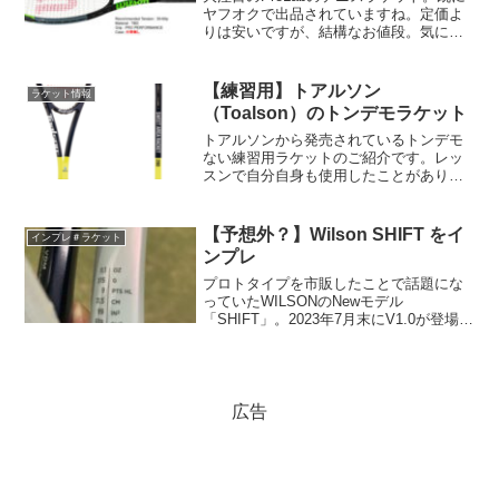
ヤフオクで出品されていますね。定価よ
りは安いですが、結構なお値段。気には
なりますが、、、果たして市販品とどれ
ほど違うのか、そして使いこなせるので
しょかね！？
【練習用】トアルソン
ラケット情報
（Toalson）のトンデモラケット
トアルソンから発売されているトンデモ
ない練習用ラケットのご紹介です。レッ
スンで自分自身も使用したことがありま
すが、使い方さえ間違えなければ非常に
ユニークな経験ができます。実力アップ
を目指す方は一度試してみてはいかがで
【予想外？】Wilson SHIFT をイ
インプレ＃ラケット
しょうか！？
ンプレ
プロトタイプを市販したことで話題にな
っていたWILSONのNewモデル
「SHIFT」。2023年7月末にV1.0が登場し
ました。プロトタイプから少しパワーを
上げるためにバランスポイントをトップ
に寄せた仕様。かなり競技志向が強めの
スペックではありますが、打ってみたら
印象が全然想像と違っていました！
広告