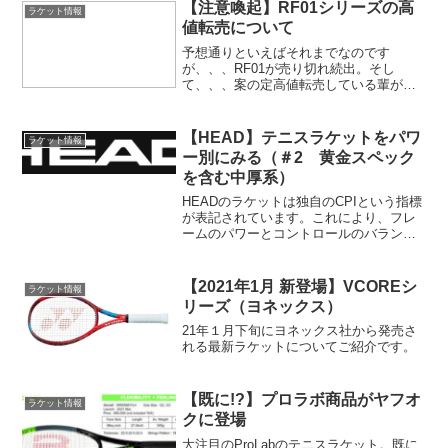
【注意喚起】RF01シリーズの高
ラケット情報
値転売について
予想通りといえばそれまでなのです
が、、、RF01が売り切れ続出。そし
て、、、案の定高値転売している輩がお
る。限定品ではないので間違ってもこん
な形で入手しないでほしいと思い注意喚
起です。このブログを読む人はかなり少
【HEAD】テニスラケットをパワ
ラケット情報
ないので意味ないかもですが、、、
ー別にみる（＃2 黄金スペック
を含む中厚系）
HEADのラケットは独自のCPIという指標
が表記されています。これにより、フレ
ームのパワーとコントロールのバランス
がわかるようになっています。今回は中
厚系や黄金スペックと呼ばれる、ユーザ
ー層が広いゾーンのラケットを紹介して
【2021年1月 新登場】VCOREシ
ラケット情報
いきます。
リーズ（ヨネックス）
21年１月下旬にヨネックス社から発売さ
れる最新ラケットについてご紹介です。
【既に!?】プロラボ商品がヤフオ
ラケット情報
クに登場
大注目のProLabのテニスラケット。既に