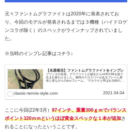
元々ファントムグラファイトは2020年に発表されてお
り、今回のモデルが発表されるまでは３機種（ハイドロゲ
ンコラボ除く）のスペックがラインナップされていまし
た。
※当時のインプレ記事はコチラ↓
【名器復活】ファントムグラファイトをインプレ
プリンスの名器、グラファイトが誕生から44年の時を経て
生まれ変わりました。独特のクロスバーがあるフレーム形
状と昔ながらのboxフレーム。 ”デカラケと呼ばれ当時のテ
ニス界を揺るがした107インチ”と競技志向が強めな100イ
ンチの２モデルを打ち比べしてみました。
2021.04.04
classic-tennis-style.com
ここに今回(22年3月）
97インチ、重量300ｇｍでバランス
ポイント320ｍｍというほぼ黄金スペックな１本が追加
さ
れることになったということです。