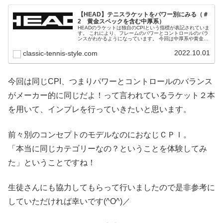
【HEAD】テニスラケットをパワー別にみる（＃
2 黄金スペックを含む中厚系）
HEADのラケットは独自のCPIという指標が表記されていま
す。 これにより、フレームのパワーとコントロールのバラ
ンスがわかるようになっています。 今回は中厚系や黄金ス
ペックと呼ばれる、ユーザー層が広いゾーンのラケットを
紹介していきます。
2022.10.01
classic-tennis-style.com
今回は同じCPI、つまりパワーとコントロールのバランス
がメーカー的に同じだよ！って言われているラケット２本
を用いて、インプレを行っていきたいと思います。
前々別のコンセプトのモデルなのにおなじＣＰＩ。
「本当に同じカテゴリーなの？ということを体験してみ
た」ということですね！
生徒さんにも協力してもらって行いましたので是非参考に
していただければ幸いです(^O^)／