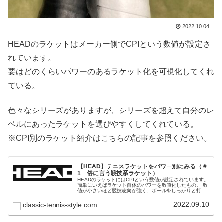
2022.10.04
HEADのラケットはメーカー側でCPIという数値が設定さ
れています。
要はどのくらいパワーのあるラケット化を可視化してくれ
ている。
色々なシリーズがありますが、シリーズを超えて自分のレ
ベルにあったラケットを選びやすくしてくれている。
※CPI別のラケット紹介はこちらの記事を参照ください。
【HEAD】テニスラケットをパワー別にみる（＃
1 俗に言う競技系ラケット）
HEADのラケットにはCPIという数値が設定されています。
簡単にいえばラケット自体のパワーを数値化したもの。 数
値が小さいほど競技志向が強く、ボールをしっかりと打た
ないと飛ばない傾向にあります。 今日はそんなＨＥＡＤの
ラケットから競技志向が強いラケットを中心に確認してい
2022.09.10
classic-tennis-style.com
きます。