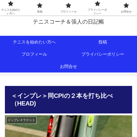
初心者∼中級者向けの情報を中心にテニスライフをサポート！
テニスを始めた
プライバシーポ
投稿
プロフィール
お問合せ
い方へ
リシー
テニスコーチ＆張人の日記帳
テニスを始めたい方へ
投稿
プロフィール
プライバシーポリシー
お問合せ
＜インプレ＞同CPIの２本を打ち比べ
（HEAD)
インプレ＃ラケット