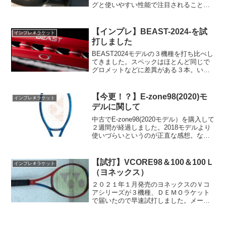
グと使いやすい性能で注目されること間
違いなしではないでしょうか。個人的に
はPROが使いやすく、MPはMPと言いつ
つ非常にパワーがありオドロキました。
【インプレ】BEAST-2024-を試
インプレ＃ラケット
是非一度試してもらいたいシリーズで
打しました
す。かなり万人受けする気がします！
BEAST2024モデルの３機種を打ち比べし
てきました。スペックはほとんど同じで
グロメットなどに差異がある３本。いざ
ボールを打ったときの印象がかなり異な
っていて好みがわかれそうな印象でし
た。検討中という方は是非３本の打ち比
【今更！？】E-zone98(2020)モ
インプレ＃ラケット
べをしてみてください！
デルに関して
中古でE-zone98(2020モデル）を購入して
２週間が経過しました。2018モデルより
使いづらいというのが正直な感想。なぜ
そうなるのかを考えていきたいと思いま
す。
【試打】VCORE98＆100＆100Ｌ
インプレ＃ラケット
（ヨネックス）
２０２１年１月発売のヨネックスのＶコ
アシリーズが３機種、ＤＥＭＯラケット
で届いたので早速試打しました。メーカ
ーの試打会に行けなかったので、発売ま
で待つしかないと思っていましたが、幸
運にも試打ができましたのでお届けしま