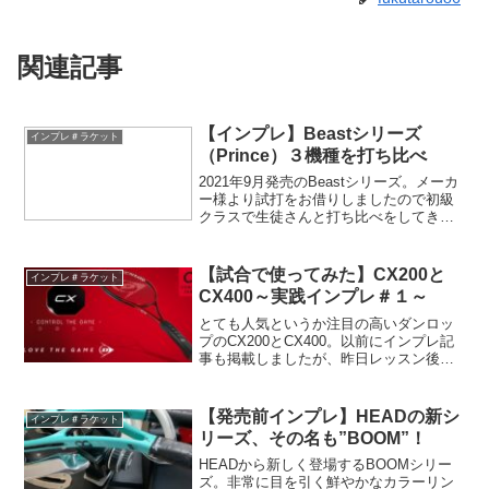
関連記事
【インプレ】Beastシリーズ
インプレ＃ラケット
（Prince）３機種を打ち比べ
2021年9月発売のBeastシリーズ。メーカ
ー様より試打をお借りしましたので初級
クラスで生徒さんと打ち比べをしてきま
した。人によって感じ方はそれぞれでし
たが、最終的に支持を集めたのは１機種
でした。同じシリーズでもかなり差を感
【試合で使ってみた】CX200と
インプレ＃ラケット
じた３機種比較となりました。
CX400～実践インプレ＃１～
とても人気というか注目の高いダンロッ
プのCX200とCX400。以前にインプレ記
事も掲載しましたが、昨日レッスン後に
コーチ同士でダブルスをしたので１試合
ずつ使ってみました(^^)それぞれガットの
セッティングは次の通りです。レッスン
【発売前インプレ】HEADの新シ
インプレ＃ラケット
前に張って...
リーズ、その名も”BOOM”！
HEADから新しく登場するBOOMシリー
ズ。非常に目を引く鮮やかなカラーリン