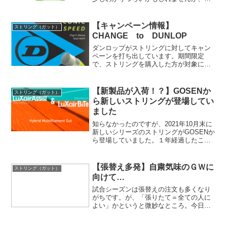
の比較写真がこちら。下側のクロスが１
本足りない（左側の写真）ことがわかる
かと思います。ちょうどＹＯＮＥＸのロ
【キャンペーン情報】
ストリング（ガット）
ゴのＸのあたりですね！フ...
CHANGE to DUNLOP
ダンロップがストリングに対してキャン
ペーンを打ち出しています。期間限定
で、ストリングを購入した方が対象にな
っています。気になっているストリング
がある方はこの機会に試してみてはどう
でしょうか！？
【新製品が入荷！？】GOSENか
ストリング（ガット）
ら新しいストリングが登場してい
ました
知らなかったのですが、2021年10月末に
新しいシリーズのストリングがGOSENか
ら登場していました。１年経過したこの
タイミングでなぜか我がスクールで取り
扱い開始。なんでいま？？？とりあえず
存在を初めてしったこのラクシアシリー
【張替え多発】自粛気味のＧＷに
ストリング（ガット）
ズ。どんなものかみていきたいと思いま
向けて…
す。
試合シーズンは張替えの注文も多くなり
がちです。が、「張りたて＝全ての人に
よい」かというと微妙なところ。今日は
そんなお話です。