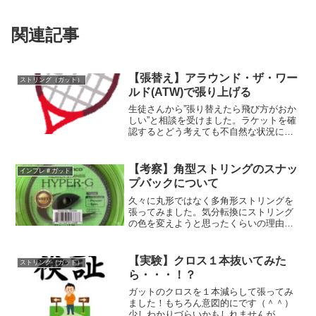
関連記事
【張替え】アラウンド・ザ・ワー
ストリング（ガット）
ルド(ATW)で張り上げる
生徒さんから”張り替えたら飛び方がおか
しい”と相談を受けました。ラケットを確
認するとどう考えても不自然な状況にな
っている。少しでも快適にテニスできる
よう最善策をつくしてサポートしようと
奮闘してみました！
【考察】角型ストリングのスナッ
インプレ＃ガット
プバックについて
久々に丸形ではなく多角形ストリングを
張ってみました。気分転換にストリング
の色を変えようと思ったくらいの理由で
したが、、、久々に違うものを使うと差
をすごく感じたのでそのレビューです。
乗り換え検討の際に参考にしてもらえた
【実験】クロス１本抜いてみた
ストリング（ガット）
ら幸いです。
ら・・・！？
ガットのクロスを１本減らして張ってみ
ました！もちろん意図的にです（＾＾）
少しわかりづらいかもしれませんが、そ