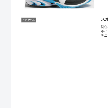
ス
その他用品
初心
ポイ
テニ