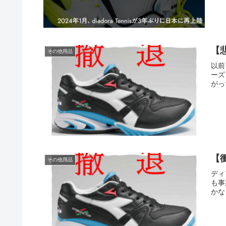
【
その他用品
以前
ーズ
がっ
【
その他用品
ディ
も事
かな