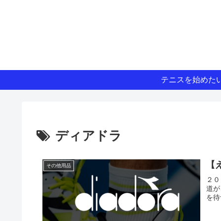
テニスを始めた
ディアドラ
【
その他用品
２０
道が
を待