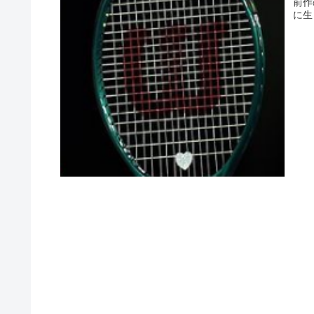
前作
に生