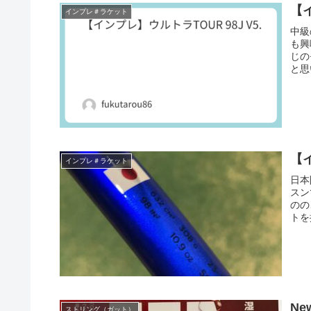
【イ
インプレ＃ラケット
中級
も興
じの
と思
【イ
インプレ＃ラケット
日本
スン
のの
トを
Ne
ストリング（ガット）