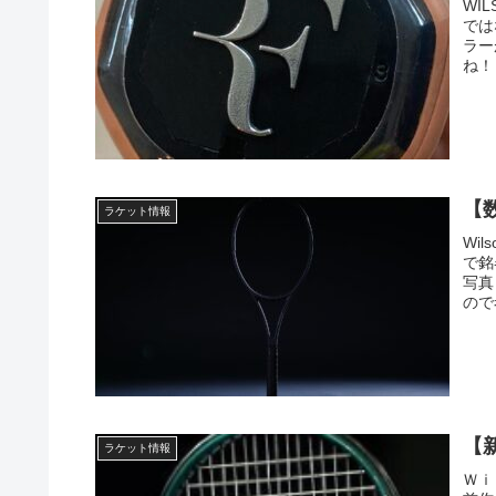
WI
では
ラー
ね！
【
ラケット情報
Wi
で銘
写真
ので
【
ラケット情報
Ｗｉ