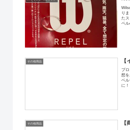
Wi
りま
たス
ペル
【
その他用品
プロ
想を
ベル
に！
【
その他用品