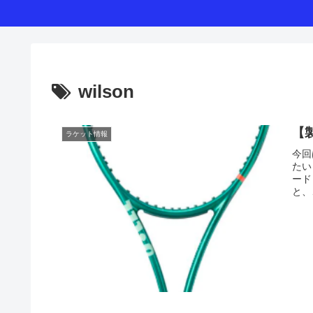
wilson
【製
ラケット情報
今回
たい
ード
と、