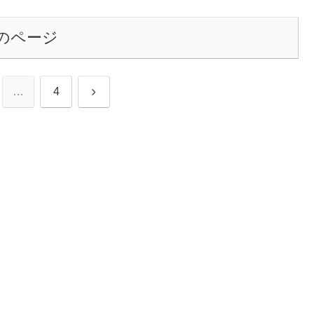
のページ
次
…
4
へ