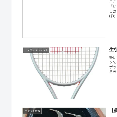
ここ
「い
しは
ばか
生徒
インプレ＃ラケット
勢い
ンで
ボッ
意外
【
ラケット情報