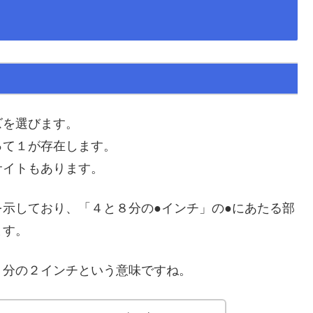
ズを選びます。
って１が存在します。
サイトもあります。
示しており、「４と８分の●インチ」の●にあたる部
ます。
８分の２インチという意味ですね。