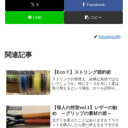
X
Facebook
LINE
コピー
fukutarou86
関連記事
【Eco？】ストリング節約術
ストリング（ガット）
ストリングの張替え、結構な負担ではな
いでしょうか。特に２～３か月に１度は
張り替えるという場合、ロール(200ｍ）
での購入を検討してみてもよいかもしれ
ません。今回は、ロールと単品購入、ど
のくらい費用差が生じるのかを見ていき
たいと思います。
【張人の控室vol.1】レザーの勧
その他用品
め ～グリップの素材の差～
元グリを変えたことはありますか？ラケ
ットを購入したら使い終えるまでそのま