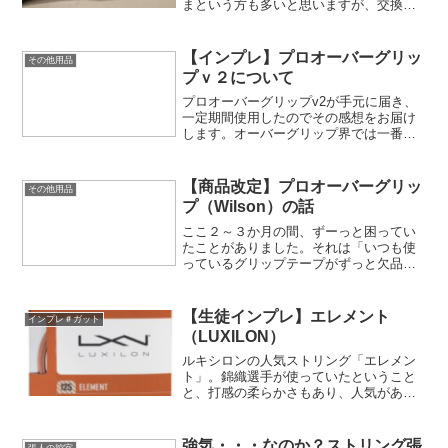
まという方も多いと思いますが、交換す
るとかなり効果があったりもします。非
常に面白く、かつ簡単なカスタマイズな
ので一度試してみてはどうでしょう
【インプレ】プロオーバーグリッ
その他用品
か！？
プｖ２について
プロオーバーグリップv2が手元に届き、
一定期間使用したのでその感想をお届け
します。オーバーグリップ界では一番人
気では？というレベルで使用者の多い、
プロオーバーグリップ。ｖ２の実力やい
かに！？
【商品改定】プロオーバーグリッ
その他用品
プ（Wilson）の話
ここ２～３か月の間、ずーっと困ってい
たことがありました。それは「いつも使
っているグリップテープがずっと欠品」
ということ。わたしはもう10年以上
「Wilsonのプロオーバーグリップ（３０
本入り）」ばかりを使っていました。ネ
【生徒インプレ】エレメント
インプレ＃ガット
ットだと実質5000...
（LUXILON）
ルキシロンの人気ストリング「エレメン
ト」。錦織選手が使っていたということ
と、打感の柔らかさもあり、人気がある
ストリングですね。今回、生徒さんが使
ったところ、その感想がかなりオドロキ
のものでしたのでご紹介します。
強気・・・なのか？ストリング張