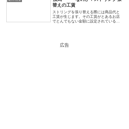
張人の控室
替えの工賃
ストリングを張り替える際には商品代と
工賃が生じます。その工賃がとあるお店
でとんでもない金額に設定されていると
生徒さんが教えてくれました。確かにネ
ットでＨＰを確認すると驚愕の金額
が、、、
広告