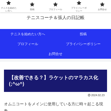
初心者∼中級者向けの情報を中心にテニスライフをサポート！
テニスを始めた
プライバシーポ
投稿
プロフィール
お問合せ
い方へ
リシー
テニスコーチ＆張人の日記帳
テニスを始めたい方へ
投稿
プロフィール
プライバシーポリシー
お問合せ
【改善できる？】ラケットのマラカス化
(;^ω^)
2024.02.23
オムニコートをメインに使用している方に時々起こる現
象。