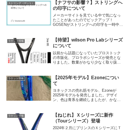
容でしたので考察含め記事にしたいと思
【ナフサの影響？】ストリングへ
ストリング（ガット）
います。
の印字について
メーカーサイトを見ている中で気になっ
たことがあったのでピックアップ！
GOSENがストリングへの印字を一時中止
するようです。理由は「供給スピードを
最優先するため」とされています。ただ
し、対象は全ストリングではなく、「ポ
【待望】wilson Pro Labシリーズ
ラケット情報
リエステル素材のストリン...
について
以前から話題になっていたプロストック
の市販化、プロラボシリーズが発売とな
りました。数量がかなり少なく取り扱い
店舗も４店舗のみとなっており、入手困
難になること間違いなしのシリーズなの
ではないでしょうか！？
【2025年モデル】Ezoneについ
ラケット情報
て
ヨネックスの売れ筋モデル、Ezoneが
2025年モデルを発売しました。デザイ
ン、色は青系を継続しましたが、かなり
賛否両論（というか低評価）な気がする
このモデル。果たして何がどう変わった
のでしょうか。今回は新旧比較しながら
【ねじれ】Ｘシリーズに新作
ラケット情報
Newモデルの内容を...
（Tourシリーズ）登場
2024年２月にプリンスのＸシリーズにＴ