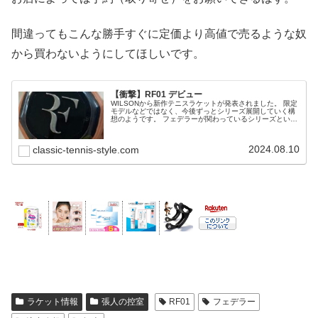
間違ってもこんな勝手すぐに定価より高値で売るような奴
から買わないようにしてほしいです。
【衝撃】RF01 デビュー
WILSONから新作テニスラケットが発表されました。 限定
モデルなどではなく、今後ずっとシリーズ展開していく構
想のようです。 フェデラーが関わっているシリーズという
こともあり、非常に気になりますね！
2024.08.10
classic-tennis-style.com
ラケット情報
張人の控室
RF01
フェデラー