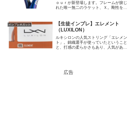
ｏｕｒが新登場します。フレームが捩じ
れた唯一無二のラケット、Ｘ。剛性を高
めたツアーモデルの登場が待ち遠しいで
すね！果たしてどんなラケットに仕上が
っているのでしょうか！？楽しみ楽しみ♪
【生徒インプレ】エレメント
インプレ＃ガット
（LUXILON）
ルキシロンの人気ストリング「エレメン
ト」。錦織選手が使っていたということ
と、打感の柔らかさもあり、人気がある
ストリングですね。今回、生徒さんが使
ったところ、その感想がかなりオドロキ
のものでしたのでご紹介します。
広告