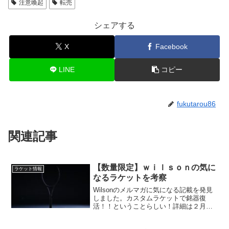
注意喚起
転売
シェアする
X
Facebook
LINE
コピー
fukutarou86
関連記事
【数量限定】ｗｉｌｓｏｎの気に
ラケット情報
なるラケットを考察
Wilsonのメルマガに気になる記載を発見
しました。カスタムラケットで銘器復
活！！ということらしい！詳細は２月２
７日とありますが、写真（シルエット）
が載っており、非常に興味ソソラレル内