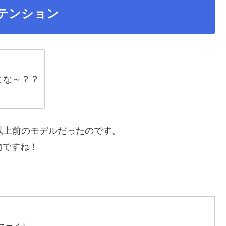
テンション
、
よな～？？
以上前のモデルだったのです。
物ですね！