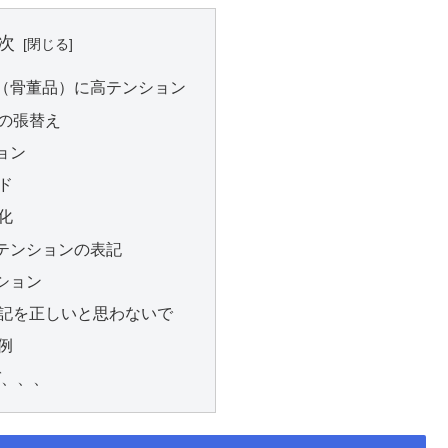
次
（骨董品）に高テンション
の張替え
ョン
ド
化
テンションの表記
ション
記を正しいと思わないで
例
ば、、、