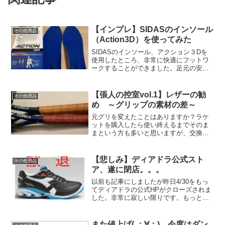
【インプレ】SIDASのインソール
その他用品
（Action3D）を使ってみた
SIDASのインソール、アクション３Dを
使用したところ、非常に快適にフットワ
ークすることができました。足元の安心
感がUPしますし、俊敏性もUPするイン
ソールだと思います。
【張人の控室vol.1】レザーの勧
その他用品
め ～グリップの素材の差～
元グリを変えたことはありますか？ラケ
ットを購入したら使い終えるまでそのま
まという方も多いと思いますが、交換す
るとかなり効果があったりもします。非
常に面白く、かつ簡単なカスタマイズな
ので一度試してみてはどうでしょう
【悲しみ】ディアドラ公式スト
その他用品
か！？
ア、遂に閉店。。。
以前も記事にしましたが昨日4/30をもっ
てディアドラの公式HPがクローズされま
した。非常に寂しい限りです。もっとテ
ニス関連が盛り上がってくれるとよいの
ですが、、、
また値上げ( ；∀；) 今度はダン