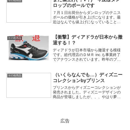
その他用品
ロップのボールです
７月１日出荷分からダンロップのテニス
ボールの価格が引き上げになります。最
近はなんでも値上げになっていることが
多く、賢く節約していく努力が求められ
そうな世の中ですね。
【衝撃】ディアドラが日本から撤
その他用品
退する！？
ディアドラが日本市場から撤退する模様
です。総代理店のＤＭＲ inc.も事業終了
でアナウンスされています。昨年のブリ
ヂストンに続き、かなり寂しい話題が続
いていますね。
（いくらなんでも…）ディズニー
その他用品
コレクションbyプリンス
プリンスからディズニーコレクションが
発売されました。ディズニーデザインの
商品が登場しましたが、、、やはり夢の
国の商品は中々の高単価商品だったりし
ます。ちょっとやり過ぎなのでは？とい
うものもありますが、好きな人は入手し
たいんでしょうね(;^ω^)
広告