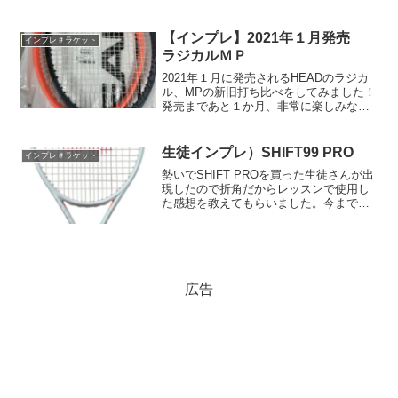
てマイルドさがUPしたように感じた今
作。かなり人気が出るのでは！？
【インプレ】2021年１月発売
インプレ＃ラケット
ラジカルＭＰ
2021年１月に発売されるHEADのラジカ
ル、MPの新旧打ち比べをしてみました！
発売まであと１か月、非常に楽しみな名
作、ラジカルシリーズの最新作をインプ
レです♪
生徒インプレ）SHIFT99 PRO
インプレ＃ラケット
勢いでSHIFT PROを買った生徒さんが出
現したので折角だからレッスンで使用し
た感想を教えてもらいました。今までガ
チガチ競技志向のボックスフレームばか
りの人だったのでこのラケットを選んだ
ことが意外すぎてビックリ( ﾟДﾟ)
広告