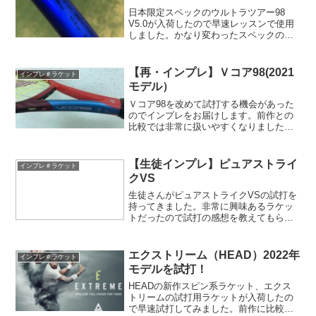
日本限定スペックのウルトラツアー98
V5.0が入荷したので早速レッスンで使用
しました。かなり変わったスペックの今
作。使ってみたものの、、、とっても頭
でっかちで使うのは大変だ( ；∀；)こんな
ラケットを振りまわせるストロークがし
【再・インプレ】Ｖコア98(2021
インプレ＃ラケット
てみたいｗ
モデル）
Ｖコア98を改めて試打する機会があった
のでインプレをお届けします。前作との
比較では非常に扱いやすくなりました
が、Ezoneのようにパワーのあるラケッ
トを普段使いしている人からすると、ア
シスト感に物足りなさを感じます。やは
【生徒インプレ】ピュアストライ
インプレ＃ラケット
りハードヒットしていくタイプの人にお
クVS
勧めのラケットということでしょうか。
生徒さんがピュアストライクVSの試打を
持ってきました。非常に興味あるラケッ
トだったので試打の感想を教えてもらう
とともに、便乗して試打させてもらいま
した。
エクストリーム（HEAD）2022年
インプレ＃ラケット
モデルを試打！
HEADの新作スピン系ラケット、エクス
トリームの試打用ラケットが入荷したの
で早速試打してみました。前作に比較し