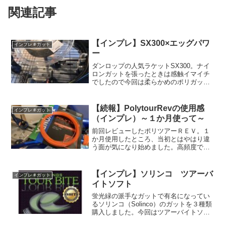
関連記事
【インプレ】SX300×エッグパワ
インプレ＃ガット
ー
ダンロップの人気ラケットSX300。ナイ
ロンガットを張ったときは感触イマイチ
でしたので今回は柔らかめのポリガット
を試してみました。現役コーチが忖度な
くインプレしています。ボールを捕えた
感覚が欲しいという人には是非一度試し
【続報】PolytourRevの使用感
インプレ＃ガット
てほしい組み合わせですね！！
（インプレ）～１か月使って～
前回レビューしたポリツアーＲＥＶ。１
か月使用したところ、当初とはやはり違
う面が気になり始めました。高頻度で張
り替える方は気になりだす前に切れると
思いますが、そうではない方は長期使用
したらどうなるかも検討材料かと思いま
【インプレ】ソリンコ ツアーバ
インプレ＃ガット
す。そういった方の参考になれば幸いで
イトソフト
す。
蛍光緑の派手なガットで有名になってい
るソリンコ（Solinco）のガットを３種類
購入しました。今回はツアーバイトソフ
トを自分のラケットに張り上げ試し打ち