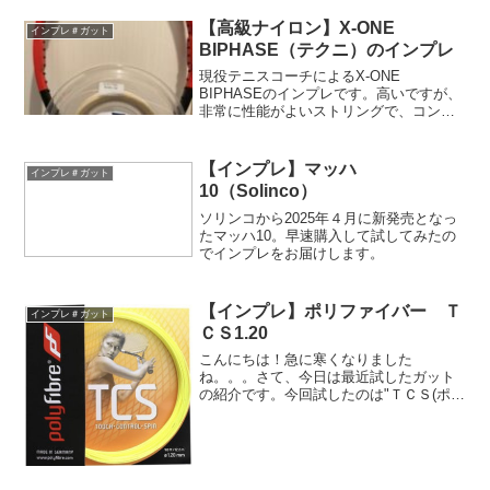
したのでその感想をお届けします。
【高級ナイロン】X-ONE
インプレ＃ガット
BIPHASE（テクニ）のインプレ
現役テニスコーチによるX-ONE
BIPHASEのインプレです。高いですが、
非常に性能がよいストリングで、コンパ
クトなスイングをする方やフラット系の
プレーヤーにお勧めのストリングとなっ
ています。
【インプレ】マッハ
インプレ＃ガット
10（Solinco）
ソリンコから2025年４月に新発売となっ
たマッハ10。早速購入して試してみたの
でインプレをお届けします。
【インプレ】ポリファイバー Ｔ
インプレ＃ガット
ＣＳ1.20
こんにちは！急に寒くなりました
ね。。。さて、今日は最近試したガット
の紹介です。今回試したのは"ＴＣＳ(ポリ
ファイバー)"というガットです。色でポリ
ツアープロ（Yonex)と間違えられますが
打感や性能はかなり別物です！このガッ
トの特徴は以下の...