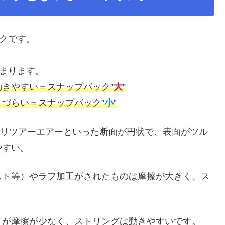
ックです。
決まります。
きやすい＝スナップバック”
大
”
づらい＝スナップバック”
小
”
ポリツアーエアーといった断面が円状で、表面がツル
やすい。
スト等）やラフ加工がされたものは摩擦が大きく、ス
方が摩擦が少なく、ストリングは動きやすいです。