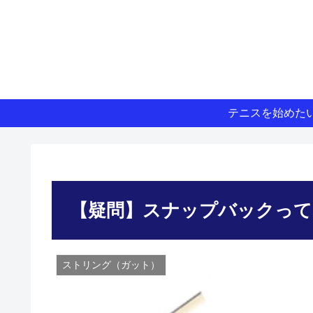
テニスを始めた
【疑問】スナップバックって
ストリング（ガット）