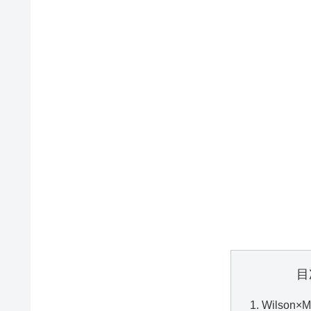
目
Wilson