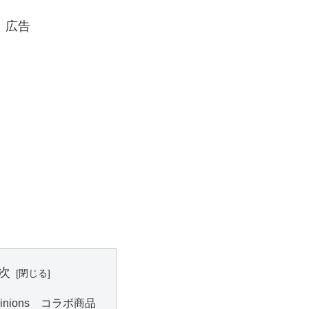
広告
次
×Minions コラボ商品