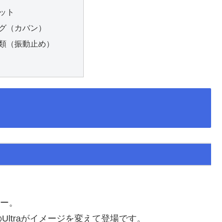
ット
グ（カバン）
類（振動止め）
。
リー。
ltraがイメージを変えて登場です。