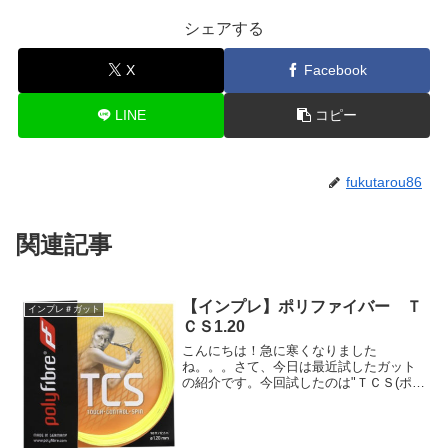
シェアする
X
Facebook
LINE
コピー
fukutarou86
関連記事
【インプレ】ポリファイバー Ｔ
インプレ＃ガット
ＣＳ1.20
こんにちは！急に寒くなりました
ね。。。さて、今日は最近試したガット
の紹介です。今回試したのは"ＴＣＳ(ポリ
ファイバー)"というガットです。色でポリ
ツアープロ（Yonex)と間違えられますが
打感や性能はかなり別物です！このガッ
トの特徴は以下の...