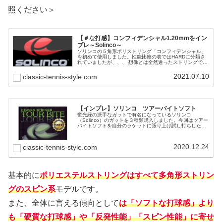
照ください＞
【＃な打感】コンフィデンシャル1.20mmをイン
プレ～Solinco～
ソリンコの５角形ポリストリング「コンフィデンシャル」
を初めて使用しました。性能比較の表ではHARDに分類さ
れていましたが、、、 想像とは全然違ったストリングで非
常に好印象でした！
2021.07.10
classic-tennis-style.com
【インプレ】ソリンコ ツアーバイトソフト
蛍光緑の派手なガットで有名になっているソリンコ
（Solinco）のガットを３種類購入しました。今回はツアー
バイトソフトを自分のラケットに張り上げ試し打ちしたの
でその感想をお届けします。
2020.12.24
classic-tennis-style.com
基本的に
ポリエステルストリングはすべて多角形ストリン
グのスピン系
モデルです。
また、全体に言える傾向として
は「ソフトな打球感」より
も「硬質な打球感」や「反発性能」「スピン性能」に寄せ