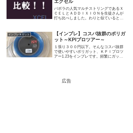
エクセル
バボラの人気マルチストリングであるＸ
ＣＥＬとＡＤＤＩＸＩＯＮを生徒さんが
打ち比べしました。わりと似ていると言
われがちな２本のストリング。実際に使
用してどう感じたのでしょうか！？
【インプレ】コスパ抜群のポリガ
インプレ＃ガット
ット～KPIプロツアー～
１張り３００円以下。そんなコスパ抜群
で使いやすいポリガット、ＫＰＩプロツ
アー1.23をインプレです。頻繁にガット
が切れる人や子供が部活で頻繁にガット
切ってしまい困っているという方は必見
です！
広告