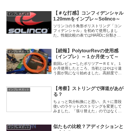
【＃な打感】コンフィデンシャル
インプレ＃ガット
1.20mmをインプレ～Solinco～
ソリンコの５角形ポリストリング「コン
フィデンシャル」を初めて使用しまし
た。性能比較の表ではHARDに分類され
ていましたが、、、想像とは全然違った
ストリングで非常に好印象でした！
【続報】PolytourRevの使用感
インプレ＃ガット
（インプレ）～１か月使って～
前回レビューしたポリツアーＲＥＶ。１
か月使用したところ、当初とはやはり違
う面が気になり始めました。高頻度で張
り替える方は気になりだす前に切れると
思いますが、そうではない方は長期使用
したらどうなるかも検討材料かと思いま
【考察】ストリングで弾道があが
インプレ＃ガット
す。そういった方の参考になれば幸いで
る？
す。
ちょっと気分転換にと思い、久々に普段
使いのラケットのストリングを変更して
みました。「張り替えた」のではなく、
ストリングの銘柄を変更したという話で
す。そこで気づいたこと、思ったことを
今回は紹介したいと思います。ストリン
似たもの比較？アディクションと
インプレ＃ガット
グによっての変化（わかり...