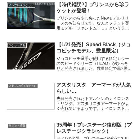
【時代錯誤?】プリンスから珍ラ
インプレ＃ラケット
ケットが登場！
プリンスから少し尖ったNewモデルリリ
ースのお知らせです。なんとフラット専
用モデル「ファントムＦ１」というラケ
ットがリリースされます。他社がスピン
性能を必死にアピールしている中、まさ
かのフラット専用！潔い逆行感ですねｗ
【1/21発売】Speed Black（ジョ
ラケット情報
コビッチモデル、数量限定）
ジョコビッチ選手が使用する限定カラー
のスピードシリーズ（HEAD）がひっそ
りと発売されました。数量限定で黒×黒の
カラーリング。とてもシンプルでかっこ
いいラケットです。特にProは生産数も少
量のようです。
アスタリスタ アーマードが人気
ストリング（ガット）
らしい…
先日発売されたトアルソンのナイロンス
トリング、アスタリスタアーマードがよ
く売れているようです。ナイロンストリ
ングの良さも残しながらポリエステルラ
イク、かつ多角形ということで非常に耳
目を集めた気がしますね。
35周年！プレステージ復刻版（プ
ラケット情報
レステージクラシック）
HEADの名器、プレステージが誕生３５