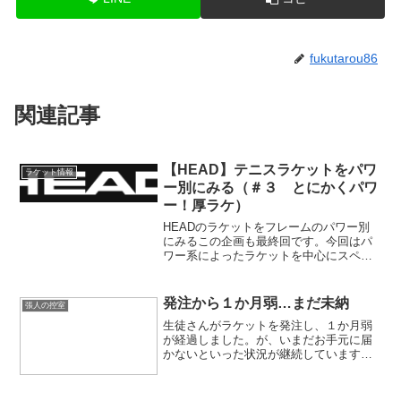
fukutarou86
関連記事
【HEAD】テニスラケットをパワ
ラケット情報
ー別にみる（＃３ とにかくパワ
ー！厚ラケ）
HEADのラケットをフレームのパワー別
にみるこの企画も最終回です。今回はパ
ワー系によったラケットを中心にスペッ
クを見ていきます。女性やJr 、シニア層
のプレーヤーは特にご確認いただければ
と思います。
発注から１か月弱…まだ未納
張人の控室
生徒さんがラケットを発注し、１か月弱
が経過しました。が、いまだお手元に届
かないといった状況が継続しています。
コロナ以降、従来のように商品を購入で
きないケースが散見されていますね( ；
∀；)