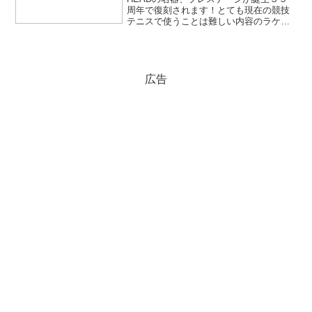
周年で復刻されます！とても現在の競技
テニスで使うことは難しい内容のラケッ
トですが、、、既に完売多数(;^_^Aかな
りマニアックな気もしますが、、、果た
して？
広告