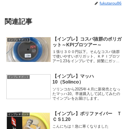
fukutarou86
関連記事
【インプレ】コスパ抜群のポリガ
インプレ＃ガット
ット～KPIプロツアー～
１張り３００円以下。そんなコスパ抜群
で使いやすいポリガット、ＫＰＩプロツ
アー1.23をインプレです。頻繁にガット
が切れる人や子供が部活で頻繁にガット
切ってしまい困っているという方は必見
です！
【インプレ】マッハ
インプレ＃ガット
10（Solinco）
ソリンコから2025年４月に新発売となっ
たマッハ10。早速購入して試してみたの
でインプレをお届けします。
【インプレ】ポリファイバー Ｔ
インプレ＃ガット
ＣＳ1.20
こんにちは！急に寒くなりました