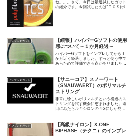
ね。。。さて、今日は最近試したガット
の紹介です。今回試したのは"ＴＣＳ(ポリ
ファイバー)"というガットです。色でポリ
ツアープロ（Yonex)と間違えられますが
打感や性能はかなり別物です！このガッ
トの特徴は以下の...
【続報】ハイパーGソフトの使用
インプレ＃ガット
感について～１か月経過～
ハイパーGソフトをインプレしてから１
か月近く経過しました。ずっと使う中で
あらためて評価できる点がありましたの
で、改めてインプレ記事をお届けしたい
と思います。
【サニーコア】スノーワート
インプレ＃ガット
（SNAUWAERT）のポリマルチ
ストリング
非常に珍しいポリマルチという構造のス
トリングを試す機会に恵まれました。遠
目にみたらルキシロンの４Gにしか見え
ないこのストリング。その正体は果たし
て！？
【高級ナイロン】X-ONE
インプレ＃ガット
BIPHASE（テクニ）のインプレ