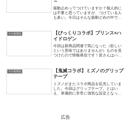
～
振動止めってつけていますか？個人的に
は不要と思っていますが、つけている人
も多い。今日はそんな振動どめの中で人
気な「クエークバスター（キモニー）」
についてです。
【びっくりコラボ】プリンス×ハ
その他用品
イドロゲン
今回は新商品関連で気になった（欲しい
という意味ではありませんが）ものを見
つけたので情報発信です！皆さんはハイ
ドロゲン（HYYDROGEN）というメーカ
ーをご存じでしょうか？ハイドロゲン
（HYYDROGEN）とはイタリアのアパレ
【鬼滅コラボ】ミズノのグリップ
その他用品
ルブランドで、...
テープ
ミズノがまたコラボ商品を拡充していま
した。今回はグリップテープ。とはい
え、単価的に非常に強気な設定となって
おり、果たして購入する人はいるのかと
言いたくなる設定でした。
広告