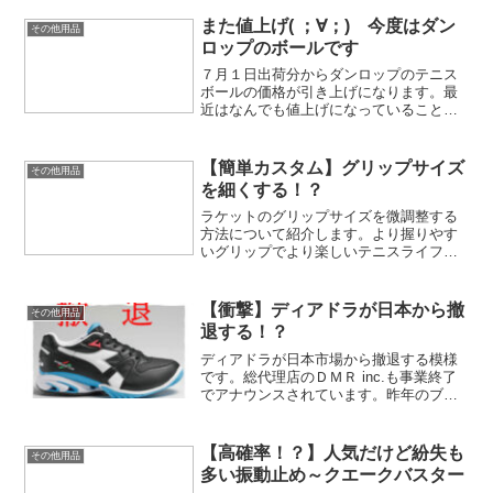
また値上げ( ；∀；) 今度はダン
その他用品
ロップのボールです
７月１日出荷分からダンロップのテニス
ボールの価格が引き上げになります。最
近はなんでも値上げになっていることが
多く、賢く節約していく努力が求められ
そうな世の中ですね。
【簡単カスタム】グリップサイズ
その他用品
を細くする！？
ラケットのグリップサイズを微調整する
方法について紹介します。より握りやす
いグリップでより楽しいテニスライフを
送りましょう！
【衝撃】ディアドラが日本から撤
その他用品
退する！？
ディアドラが日本市場から撤退する模様
です。総代理店のＤＭＲ inc.も事業終了
でアナウンスされています。昨年のブリ
ヂストンに続き、かなり寂しい話題が続
いていますね。
【高確率！？】人気だけど紛失も
その他用品
多い振動止め～クエークバスター