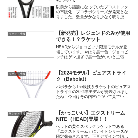
以前から話題になっていたプロストック
の市販化、プロラボシリーズが発売とな
りました。数量がかなり少なく取り扱い
店舗も４店舗のみとなっており、入手困
難になること間違いなしのシリーズなの
ではないでしょうか！？
【新発売】レジェンドのみが使用
ラケット情報
できる！？ラケット
HEADからジョコビッチ限定モデルが登
場しています。やはり黒一色！ジョコビ
ッチはゲン担ぎで黒一色がいいと主張し
ていると聞いた覚えがありますが、、、
ほんとうにそうなんでしょうか。フェデ
ラーもでしたが、やはりＴＯＰオブＴＯ
【2024モデル】ピュアストライ
ラケット情報
Ｐになるとメーカーも個別対応するんで
ク（Babolat）
すねｗ
バボラからThe競技系ラケットのピュアス
トライクの2024年モデルが発表されまし
たね！今日はその内容について見ていき
たいと思います。
【かっこいい】エクストリーム
ラケット情報
NITE（HEAD)登場！！
ヘッドの黄金スペックラケットである
「エクストリーム」にナイトシリーズが
限定発売されます。正直デザインで購入