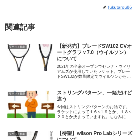
fukutarou86
関連記事
【新発売】ブレードSW102 CVオ
ラケット情報
ートグラフｖ7.0（ウイルソン）
について
2021年の全豪オープンでセレナ・ウィリ
アムズが使用していたラケット。ブレー
ドSW102が数量限定でウイルソンから発
売されました。かなり特殊なスペックと
なっており、競合するラケットが思いつ
かない面白いモデルとなっています。
ストリングパターン、一緒だけど
ラケット情報
違う
今回はストリングパターンのお話です。
ラケットによって１６×１９とか、１８×
２０とか決まっていますね。ちなみに、
この記事をわざわざ読まれる方はご存じ
と思いますが、一般的にストリングパタ
ーンは「縦（メイン）」×「横（クロ
【待望】wilson Pro Labシリーズ
ラケット情報
ス）」の本数で記載します...
について