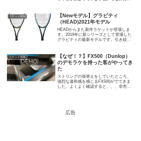
この記事をわざわざ読まれる方はご存じ
と思いますが、一般的にストリングパタ
ーンは「縦（メイン）」×「横（クロ
【Newモデル】グラビティ
ラケット情報
ス）」の本数で記載します...
（HEAD)2021年モデル
HEADからまた新作ラケットが登場しま
す。2019年に新シリーズとして登場した
グラビティの最新モデルです。引き続き
表裏でデザインが異なるユニークなデザ
インを継承。ズベレフ選手使用モデルと
してリニューアルです！
【なぜ！？】FX500（Dunlop）
ラケット情報
のデモラケを持った客がやってき
た
ストリングの張替えをしていたところ、
強烈な違和感を感じるFX500がでてきま
した。よくよく確認すると、、、非売
品！！？？
広告