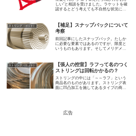
しい”と相談を受けました。ラケットを確
認するとどう考えても不自然な状況にな
っている。少しでも快適にテニスできる
よう最善策をつくしてサポートしようと
奮闘してみました！
【補足】スナップバックについて
ストリング（ガット）
考察
前回記事にしたスナップバック。たしか
に必要な要素ではあるのですが、限度と
いうものもあります。そしてメリデメが
あります。正しく理解し、自分にあった
テニスギアを選んでもらえたらなと思い
ます。
【張人の控室】ラフって名のつく
ストリング（ガット）
ストリングは回転かかるの？
ストリングの中には「～～ラフ」という
商品名のものがあります。ストリング表
面に凹凸加工を施してあるタイプの商品
ですね。回転をかけやすいというイメー
ジが強いと思うのですが、実際、ラフ加
工とはどういうものでしょうか？最近は
やりの多角形ストリングと何が違うの？
といったあたり触れていきたいと思いま
広告
す。