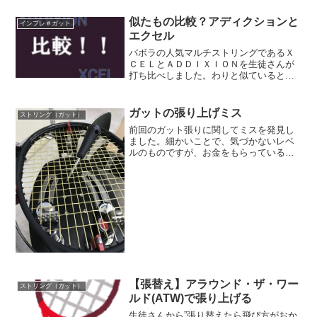
く、くっつくような打球感の３角形スト
リング。お値段も比較的安価で購入でき
似たもの比較？アディクションと
インプレ＃ガット
るので「マイルドな打球感の多角形ポリ
エクセル
エステル系ストリング」を探している方
は試してみる価値あるのではないでしょ
バボラの人気マルチストリングであるＸ
うか。
ＣＥＬとＡＤＤＩＸＩＯＮを生徒さんが
打ち比べしました。わりと似ていると言
われがちな２本のストリング。実際に使
用してどう感じたのでしょうか！？
ガットの張り上げミス
ストリング（ガット）
前回のガット張りに関してミスを発見し
ました。細かいことで、気づかないレベ
ルのものですが、お金をもらっている以
上は注意して避けるべきことです。改め
て細心の注意を払ってストリンギングし
ようと思った出来事です。
【張替え】アラウンド・ザ・ワー
ストリング（ガット）
ルド(ATW)で張り上げる
生徒さんから”張り替えたら飛び方がおか