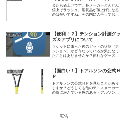
またも値上げです。各メーカーどんどん
値上げラッシュ。消耗品が値上げになる
のは辛いですね。今の内に入手しておく
方がよいものもありそうですよ！
【便利！？】テンション計測グッ
その他用品
ズ＆アプリについて
ラケットに張った後のガットの状態（テ
ンション）がどうなっているか気になっ
たことはありませんか？便利なグッズや
アプリを使うことで参考値ではあります
が、テンションを知ることができます。
テンションを把握することでガットのテ
【面白い！】トアルソンの公式Ｈ
その他用品
ンション維持性能を把握することもでき
Ｐ
ますし、張替えの目安を把握することも
できます。是非一度試してみてはどうで
トアルソンの公式ＨＰを見たことがあり
しょうか？
ますか？どうしても他のテニスメーカー
の影に潜んでいる感のあるトアルソン。
実はかなり面白いメーカーだと思いま
す。公式ＨＰもかなり見どころがあると
思っています。一度ご覧になってはどう
でしょうか。
広告