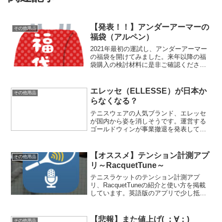
【発表！！】アンダーアーマーの
その他用品
福袋（アルペン）
2021年最初の運試し、アンダーアーマー
の福袋を開けてみました。来年以降の福
袋購入の検討材料に是非ご確認くださ
い！
エレッセ（ELLESSE）が日本か
その他用品
らなくなる？
テニスウェアの人気ブランド、エレッセ
が国内から姿を消しそうです。運営する
ゴールドウィンが事業撤退を発表してお
り、このままいけば国内でエレッセを展
開する会社がなくなります。
【オススメ】テンション計測アプ
その他用品
リ～RacquetTune～
テニスラケットのテンション計測アプ
リ、RacquetTuneの紹介と使い方を掲載
しています。英語版のアプリで少し抵抗
がある人もいるかもしれませんが、計測
するだけであればとても簡単です。是非
一度試してみてはどうでしょうか。
【悲報】また値上げ( ；∀；)
その他用品