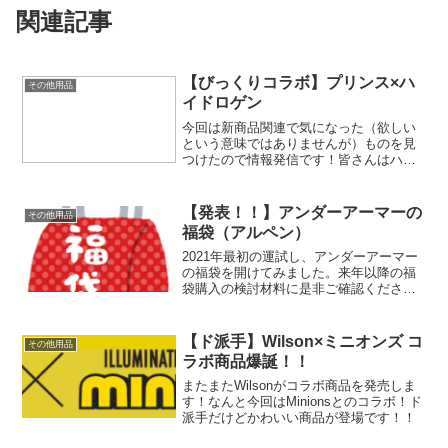
関連記事
【びっくりコラボ】プリンス×ハ
その他用品
イドロゲン
今回は新商品関連で気になった（欲しい
という意味ではありませんが）ものを見
つけたので情報発信です！皆さんはハイ
ドロゲン（HYYDROGEN）というメーカ
ーをご存じでしょうか？ハイドロゲン
（HYYDROGEN）とはイタリアのアパレ
【発表！！】アンダーアーマーの
その他用品
ルブランドで、...
福袋（アルペン）
2021年最初の運試し、アンダーアーマー
の福袋を開けてみました。来年以降の福
袋購入の検討材料に是非ご確認くださ
い！
【ド派手】Wilson×ミニオンズ コ
その他用品
ラボ商品爆誕！！
またまたWilsonがコラボ商品を発売しま
す！なんと今回はMinionsとのコラボ！ド
派手だけどかわいい商品が登場です！！