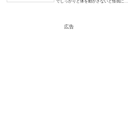
でしっかりと体を動かさないと怪我につ
ながりそうです。防寒対策もしっかりと
してくださいね！さて、ちょっと気にな
る新製品が出るという情報をもらいまし
た。その名も「暖マスク」...
広告