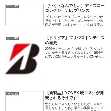
（いくらなんでも…）ディズニー
その他用品
コレクションbyプリンス
プリンスからディズニーコレクションが
発売されました。ディズニーデザインの
商品が登場しましたが、、、やはり夢の
国の商品は中々の高単価商品だったりし
ます。ちょっとやり過ぎなのでは？とい
うものもありますが、好きな人は入手し
【トリビア】ブリジストンテニス
その他用品
たいんでしょうね(;^ω^)
の歴史
2020年でテニスから撤退したブリジスト
ンの歴史を振り返ってみました。1995年
にTVのCMでテニスラケットのCMがあっ
たことに驚きました。時代が違います
ね。。。今ラケットのCMなんて考えられ
ないですよね（笑）
【新製品】YONEX 暖マスクが発
その他用品
売されるそうです
朝からレッスンしていましたが、本当に
寒くなりましたね。最初の体操やアップ